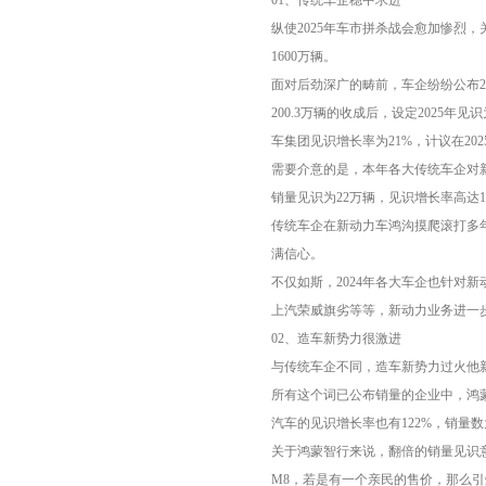
纵使2025年车市拼杀战会愈加惨烈
1600万辆。
面对后劲深广的畴前，车企纷纷公布2
200.3万辆的收成后，设定2025年
车集团见识增长率为21%，计议在202
需要介意的是，本年各大传统车企对新动
销量见识为22万辆，见识增长率高达1
传统车企在新动力车鸿沟摸爬滚打多
满信心。
不仅如斯，2024年各大车企也针对
上汽荣威旗劣等等，新动力业务进一
02、造车新势力很激进
与传统车企不同，造车新势力过火他
所有这个词已公布销量的企业中，鸿蒙
汽车的见识增长率也有122%，销量数为
关于鸿蒙智行来说，翻倍的销量见识
M8，若是有一个亲民的售价，那么引