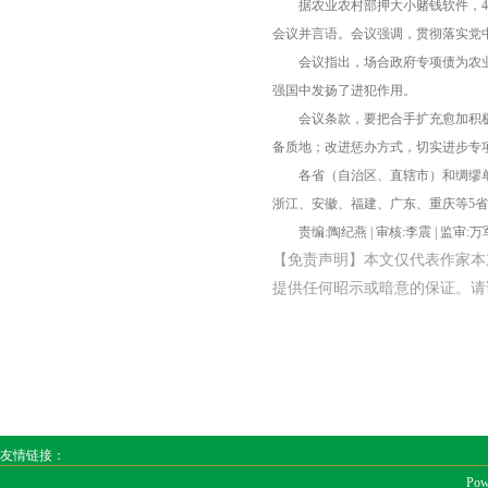
据农业农村部押大小赌钱软件，
会议并言语。会议强调，贯彻落实党
会议指出，场合政府专项债为农
强国中发扬了进犯作用。
会议条款，要把合手扩充愈加积
备质地；改进惩办方式，切实进步专
各省（自治区、直辖市）和绸缪
浙江、安徽、福建、广东、重庆等5
责编:陶纪燕 | 审核:李震 | 监审:
【免责声明】本文仅代表作家本
提供任何昭示或暗意的保证。请读者仅
友情链接：
Pow