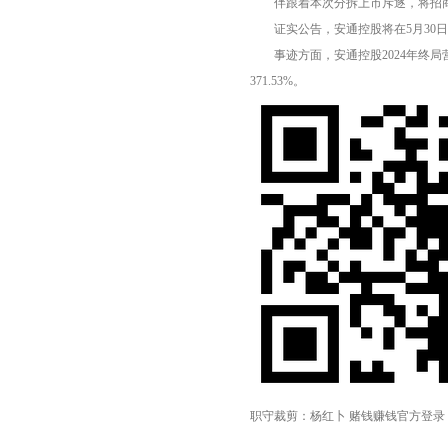
伴跟着本次分拆上市斥逐，将招商汽
证实公告，安通控股将在5月30日
事迹方面，安通控股2024年终局营收75
371.53%。
职守裁剪：杨红卜 赌钱赚钱官方登录