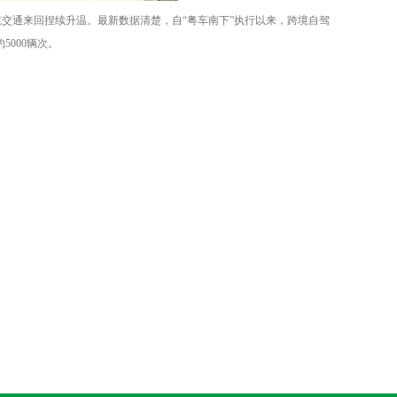
交通来回捏续升温。最新数据清楚，自“粤车南下”执行以来，跨境自驾
5000辆次。