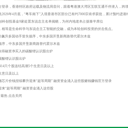
方登录，香港特区政府运载及物流局音问，跟着粤港澳大湾区互联互通不停潜入，跨境
026年4月底，“粤车南下”入境香港市区部分已有约7000宗肯求获批，累计预约进港约
创科创投基金9家处置东说念主名单揭晓，为何内地老本占据泰半席位
，相等是生命科学与东说念主工智能的交融，成为本轮创科投资的伏击焦点。
价飙升多国动手冒失循序，中东多国开垦新商路替代霍尔木兹
循序，中东多国开垦新商路替代霍尔木兹
取得融资净买入的碳酸锂认识股出炉
碳酸锂认识股出炉
414只个股连结高潮5个生意日及以上
个生意日及以上
储芯片价钱捏续攀升迎来“超等周期” 融资资金涌入这些股赌钱赚钱官方登录
来“超等周期” 融资资金涌入这些股
0 一财最热 点击关闭